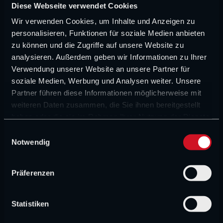
Diese Webseite verwendet Cookies
Wir verwenden Cookies, um Inhalte und Anzeigen zu
RACE CONTROL
personalisieren, Funktionen für soziale Medien anbieten
„Piastri ist jetzt die Nummer 2,
zu können und die Zugriffe auf unsere Website zu
eindeutig.“ – Surer sieht klare McLaren-
analysieren. Außerdem geben wir Informationen zu Ihrer
Hierarchie
Verwendung unserer Website an unsere Partner für
©IMAGO / Italy Photo Press / XPB Images
soziale Medien, Werbung und Analysen weiter. Unsere
Partner führen diese Informationen möglicherweise mit
weiteren Daten zusammen, die Sie ihnen bereitgestellt
MEHR FORMEL 1-NEWS
haben oder die sie im Rahmen Ihrer Nutzung der Dienste
gesammelt haben.
E
Notwendig
i
FORMEL 1 NEWS
n
Aston Martin verliert nächste zentrale
w
Präferenzen
Figur – Newey setzt neuen Fokus
i
© Price / XPB Images
l
l
Statistiken
FORMEL 1 NEWS
i