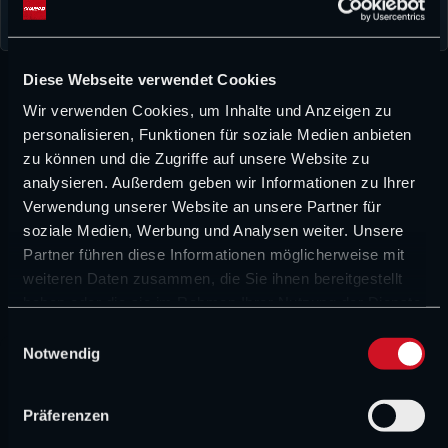
business@timoheuberger.de]
See Full Bio
Diese Webseite verwendet Cookies
In diesem Artikel:
Australien GP 3. freies Training
,
Wir verwenden Cookies, um Inhalte und Anzeigen zu
Australien GP Crash
,
Crash
,
Drittes freies Training
,
F1 2026
,
personalisieren, Funktionen für soziale Medien anbieten
FIA Formula One
,
Formel 1
,
Formel 1 2026
,
zu können und die Zugriffe auf unsere Website zu
Formel 1 Saison 2026
,
Formula 1
,
analysieren. Außerdem geben wir Informationen zu Ihrer
Großer Preis von Australien
,
Kimi Antonelli
,
Melbourne
,
Verwendung unserer Website an unsere Partner für
Mercedes F1 Team
,
Red Flag
soziale Medien, Werbung und Analysen weiter. Unsere
Partner führen diese Informationen möglicherweise mit
weiteren Daten zusammen, die Sie ihnen bereitgestellt
WERBUNG
haben oder die sie im Rahmen Ihrer Nutzung der Dienste
gesammelt haben.
E
Notwendig
i
NEUESTE „RACE CONTROL“-FOLGE
n
w
Präferenzen
i
RACE CONTROL