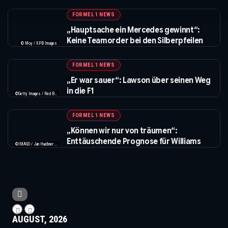
FORMEL 1 NEWS
„Hauptsache ein Mercedes gewinnt“:
Keine Teamorder bei den Silberpfeilen
© Moy / XPB Images
FORMEL 1 NEWS
„Er war sauer“: Lawson über seinen Weg
in die F1
©Getty Images / Red Bull / XPB Images
FORMEL 1 NEWS
„Können wir nur von träumen“:
Enttäuschende Prognose für Williams
©IMAGO / Jan Huebner / XPB Images
AUGUST, 2026