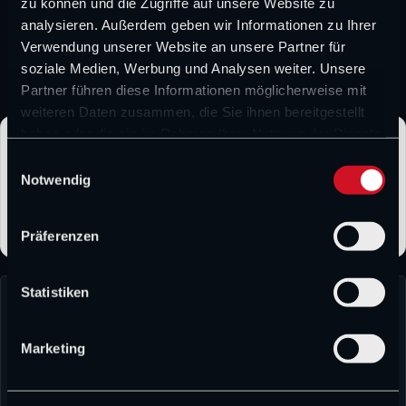
anderem für Jordan und Williams unterwegs war. Noch ist
zu können und die Zugriffe auf unsere Website zu
analysieren. Außerdem geben wir Informationen zu Ihrer
vollkommen unklar, wie es in der Zukunft mit Lewis
Verwendung unserer Website an unsere Partner für
Hamilton weitergeht. Ein Rücktritt könnte allerdings einen
soziale Medien, Werbung und Analysen weiter. Unsere
wahren Domino-Effekt erzeugen.
Partner führen diese Informationen möglicherweise mit
weiteren Daten zusammen, die Sie ihnen bereitgestellt
haben oder die sie im Rahmen Ihrer Nutzung der Dienste
CHAMP1.NEWS bei Google bevorzugen
gesammelt haben.
E
Folge CHAMP1.NEWS als bevorzugter Quelle und erhalte
Notwendig
i
unsere Formel-1-News häufiger direkt bei Google.
n
w
Präferenzen
i
l
l
Statistiken
i
g
Marketing
u
n
g