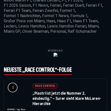
Aston Martin F1
,
Charles Leclerc
,
F1
,
F1 2026
,
F1 2026 Saison
,
F1 News
,
Ferrari
,
Ferrari Duell
,
Ferrari F1
,
Ferrari F1 Team
,
Ferrari Zweifel
,
Formel 1
,
Formel 1 Nachrichten
,
Formel 1 News
,
Formula 1
,
Großer Preis von Miami
,
Haas
,
Haas F1
,
Haas F1 Team
,
Leclerc
,
Lewis Hamilton
,
Lewis Hamilton Ferrari
,
Miami
,
Miami GP
,
Oliver Bearman
,
Personal
,
Ralf Schumacher
WERBUNG
NEUESTE „RACE CONTROL“-FOLGE
RACE CONTROL
„Piastri ist jetzt die Nummer 2,
eindeutig.“ – Surer sieht klare McLaren-
Hierarchie
©IMAGO / Italy Photo Press / XPB Images