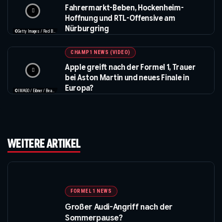
Fahrermarkt-Beben, Hockenheim-
Hoffnung und RTL-Offensive am
Nürburgring
©Getty Images / Red Bull / XPB Images
CHAMP1 NEWS (VIDEO)
Apple greift nach der Formel 1, Trauer
bei Aston Martin und neues Finale in
Europa?
©IMAGO / Eibner / Beautiful Sports / Apple
WEITERE ARTIKEL
FORMEL 1 NEWS
Großer Audi-Angriff nach der
Sommerpause?