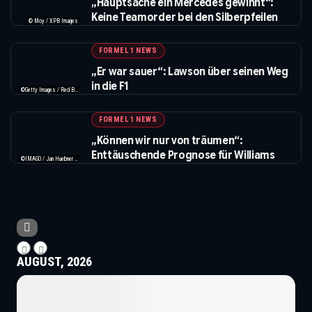
„Hauptsache ein Mercedes gewinnt“:
Keine Teamorder bei den Silberpfeilen
© Moy / XPB Images
FORMEL 1 NEWS
„Er war sauer“: Lawson über seinen Weg
in die F1
©Getty Images / Red Bull / XPB Images
FORMEL 1 NEWS
„Können wir nur von träumen“:
Enttäuschende Prognose für Williams
©IMAGO / Jan Huebner / XPB Images
AUGUST, 2026