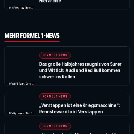
Hierarchie
©IMAGO / Italy Photo Press / XPB Images
MEHR FORMEL 1-NEWS
FORMEL 1 NEWS
Das große Halbjahreszeugnis von Surer
und Wittich: Audi und Red Bull kommen
schwer ins Rollen
©Audi F1 Team / Getty Images / Red Bull / XPB Images / IMAGO
FORMEL 1 NEWS
„Verstappen ist eine Kriegsmaschine“:
Rennsteward lobt Verstappen
©Getty Images / Red Bull / XPB Images
FORMEL 1 NEWS