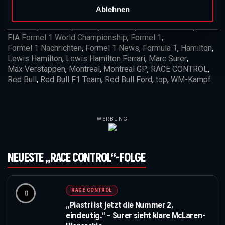
l
Ablehnen
In diesem Artikel:
Champ1 News
,
Duell
,
F1
,
F1 2021
,
F1 2026
,
F1 News
,
Ferrari
,
Ferrari F1
,
Ferrari F1 Team
,
FIA Formel 1 World Championship
,
Formel 1
,
Formel 1 Nachrichten
,
Formel 1 News
,
Formula 1
,
Hamilton
,
Lewis Hamilton
,
Lewis Hamilton Ferrari
,
Marc Surer
,
Max Verstappen
,
Montreal
,
Montreal GP
,
RACE CONTROL
,
Red Bull
,
Red Bull F1 Team
,
Red Bull Ford
,
top
,
WM-Kampf
WERBUNG
NEUESTE „RACE CONTROL“-FOLGE
RACE CONTROL
„Piastri ist jetzt die Nummer 2,
eindeutig.“ – Surer sieht klare McLaren-