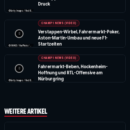
Druck
©Getty Images / Red Bull / Formula 1
CHAMP1 NEWS (VIDEO)
Verstappen-Wirbel, Fahrermarkt-Poker,
Aston-Martin-Umbau und neue F1-
Startzeiten
©IMAGO / NurPhoto / Beautiful Sports
CHAMP1 NEWS (VIDEO)
Fahrermarkt-Beben, Hockenheim-
Hoffnung und RTL-Offensive am
Nürburgring
©Getty Images / Red Bull / XPB Images
WEITERE ARTIKEL