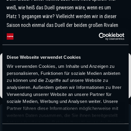
weiß, wie heiß das Duell gewesen wäre, wenn es um
Platz 1 gegangen wäre? Vielleicht werden wir in dieser
Saison noch einmal das Duell der beiden großen Rivalen
um den Sieg bekommen. Es wird interessant zu sehen
sein, wie Verstappen und Hamilton dann agieren.
Diese Webseite verwendet Cookies
CHAMP1.NEWS bei Google bevorzugen
Wir verwenden Cookies, um Inhalte und Anzeigen zu
Folge CHAMP1.NEWS als bevorzugter Quelle und erhalte
personalisieren, Funktionen für soziale Medien anbieten
unsere Formel-1-News häufiger direkt bei Google.
zu können und die Zugriffe auf unsere Website zu
analysieren. Außerdem geben wir Informationen zu Ihrer
Verwendung unserer Website an unsere Partner für
soziale Medien, Werbung und Analysen weiter. Unsere
Partner führen diese Informationen möglicherweise mit
weiteren Daten zusammen, die Sie ihnen bereitgestellt
haben oder die sie im Rahmen Ihrer Nutzung der Dienste
gesammelt haben.