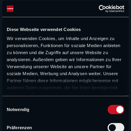
platzt der Kragen: „Kriegt euren Mist
©IMAGO
gebacken!“
MEHR NEWS
Diese Webseite verwendet Cookies
Wir verwenden Cookies, um Inhalte und Anzeigen zu
Suchen
personalisieren, Funktionen für soziale Medien anbieten
Suchen
zu können und die Zugriffe auf unsere Website zu
analysieren. Außerdem geben wir Informationen zu Ihrer
NEUE ARTIKEL
Verwendung unserer Website an unsere Partner für
soziale Medien, Werbung und Analysen weiter. Unsere
CHAMP1 NEWS (VIDEO)
Partner führen diese Informationen möglicherweise mit
weiteren Daten zusammen, die Sie ihnen bereitgestellt
F1 mit Millionenverlust, Red Bulls Verstappen-
haben oder die sie im Rahmen Ihrer Nutzung der Dienste
Plan und Russell unter Druck
gesammelt haben.
E
Notwendig
i
FORMEL 1 NEWS
n
„Können wir nur von träumen“: Enttäuschende
w
Prognose für Williams
Präferenzen