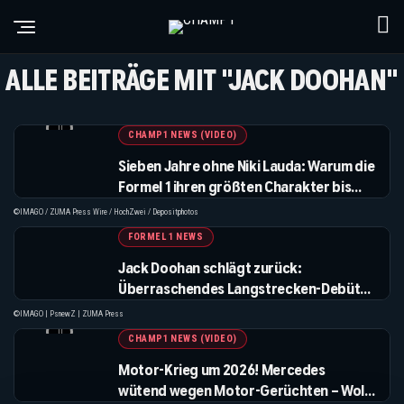
ALLE BEITRÄGE MIT "JACK DOOHAN"
CHAMP1 NEWS (VIDEO)
Sieben Jahre ohne Niki Lauda: Warum die
Formel 1 ihren größten Charakter bis
heute vermisst
©IMAGO / ZUMA Press Wire / HochZwei / Depositphotos
FORMEL 1 NEWS
Jack Doohan schlägt zurück:
Überraschendes Langstrecken-Debüt
fix!
©IMAGO | PsnewZ | ZUMA Press
CHAMP1 NEWS (VIDEO)
Motor-Krieg um 2026! Mercedes
wütend wegen Motor-Gerüchten – Wolff